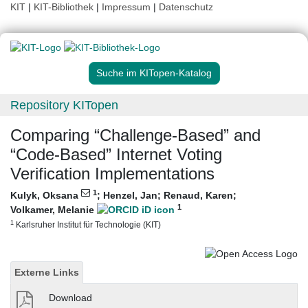
KIT
|
KIT-Bibliothek
|
Impressum
|
Datenschutz
Suche im KITopen-Katalog
Repository KITopen
Comparing “Challenge-Based” and
“Code-Based” Internet Voting
Verification Implementations
1
Kulyk, Oksana
;
Henzel, Jan
;
Renaud, Karen
;
1
Volkamer, Melanie
1
Karlsruher Institut für Technologie (KIT)
Externe Links
Download