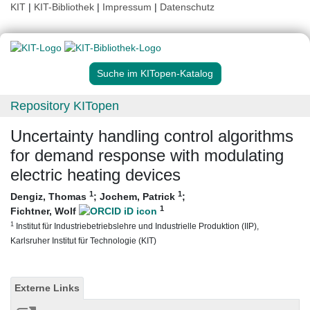
KIT
|
KIT-Bibliothek
|
Impressum
|
Datenschutz
Suche im KITopen-Katalog
Repository KITopen
Uncertainty handling control algorithms
for demand response with modulating
electric heating devices
1
1
Dengiz, Thomas
;
Jochem, Patrick
;
1
Fichtner, Wolf
1
Institut für Industriebetriebslehre und Industrielle Produktion (IIP),
Karlsruher Institut für Technologie (KIT)
Externe Links