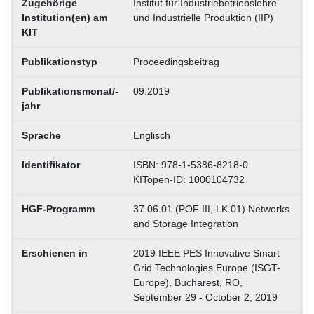
Zugehörige
Institut für Industriebetriebslehre
Institution(en) am
und Industrielle Produktion (IIP)
KIT
Publikationstyp
Proceedingsbeitrag
Publikationsmonat/-
09.2019
jahr
Sprache
Englisch
Identifikator
ISBN: 978-1-5386-8218-0
KITopen-ID: 1000104732
HGF-Programm
37.06.01 (POF III, LK 01) Networks
and Storage Integration
Erschienen in
2019 IEEE PES Innovative Smart
Grid Technologies Europe (ISGT-
Europe), Bucharest, RO,
September 29 - October 2, 2019