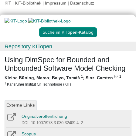
KIT
|
KIT-Bibliothek
|
Impressum
|
Datenschutz
Suche im KITopen-Katalog
Repository KITopen
Using DimSpec for Bounded and
Unbounded Software Model Checking
1
1
Kleine Büning, Marco
;
Balyo, Tomáš
;
Sinz, Carsten
1
Karlsruher Institut für Technologie (KIT)
Externe Links
Originalveröffentlichung
DOI: 10.1007/978-3-030-32409-4_2
Scopus