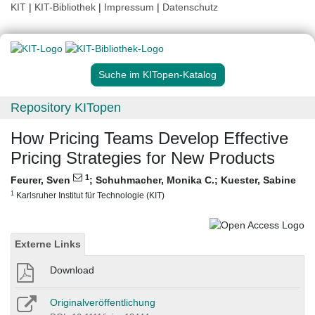
KIT
|
KIT-Bibliothek
|
Impressum
|
Datenschutz
Suche im KITopen-Katalog
Repository KITopen
How Pricing Teams Develop Effective
Pricing Strategies for New Products
1
Feurer, Sven
;
Schuhmacher, Monika C.
;
Kuester, Sabine
1
Karlsruher Institut für Technologie (KIT)
Externe Links
Download
Originalveröffentlichung