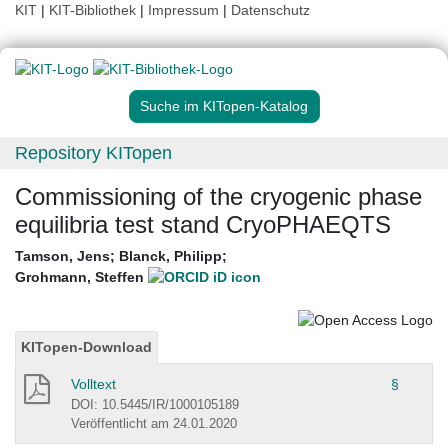
KIT
|
KIT-Bibliothek
|
Impressum
|
Datenschutz
Suche im KITopen-Katalog
Repository KITopen
Commissioning of the cryogenic phase
equilibria test stand CryoPHAEQTS
Tamson, Jens
;
Blanck, Philipp
;
Grohmann, Steffen
KITopen-Download
Volltext
§
DOI: 10.5445/IR/1000105189
Veröffentlicht am 24.01.2020