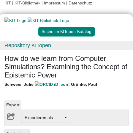
KIT
|
KIT-Bibliothek
|
Impressum
|
Datenschutz
Suche im KITopen-Katalog
Repository KITopen
How do we learn from Computer
Simulations? Examining the Concept of
Epistemic Power
Schweer, Julie
;
Grünke, Paul
Export
Exportieren als ...