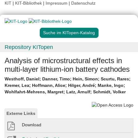
KIT
|
KIT-Bibliothek
|
Impressum
|
Datenschutz
Suche im KITopen-Katalog
Repository KITopen
Analysis of microstructural effects in
multi-layer lithium-ion battery cathodes
Westhoff, Daniel
;
Danner, Timo
;
Hein, Simon
;
Scurtu, Rares
;
Kremer, Lea
;
Hoffmann, Alice
;
Hilger, André
;
Manke, Ingo
;
Wohlfahrt-Mehrens, Margret
;
Latz, Arnulf
;
Schmidt, Volker
Externe Links
Download