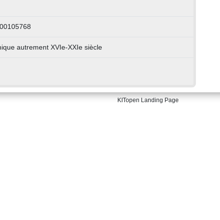
000105768
nique autrement XVIe-XXIe siècle
KITopen Landing Page