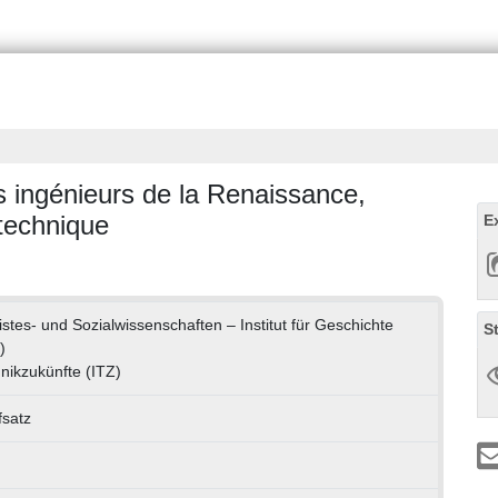
s ingénieurs de la Renaissance,
 technique
E
istes- und Sozialwissenschaften – Institut für Geschichte
S
)
hnikzukünfte (ITZ)
fsatz