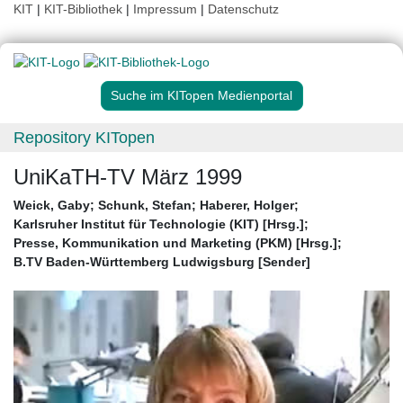
KIT
|
KIT-Bibliothek
|
Impressum
|
Datenschutz
Suche im KITopen Medienportal
Repository KITopen
UniKaTH-TV März 1999
Weick, Gaby
;
Schunk, Stefan
;
Haberer, Holger
;
Karlsruher Institut für Technologie (KIT) [Hrsg.]
;
Presse, Kommunikation und Marketing (PKM) [Hrsg.]
;
B.TV Baden-Württemberg Ludwigsburg [Sender]