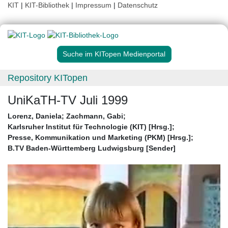
KIT
|
KIT-Bibliothek
|
Impressum
|
Datenschutz
Suche im KITopen Medienportal
Repository KITopen
UniKaTH-TV Juli 1999
Lorenz, Daniela
;
Zachmann, Gabi
;
Karlsruher Institut für Technologie (KIT) [Hrsg.]
;
Presse, Kommunikation und Marketing (PKM) [Hrsg.]
;
B.TV Baden-Württemberg Ludwigsburg [Sender]