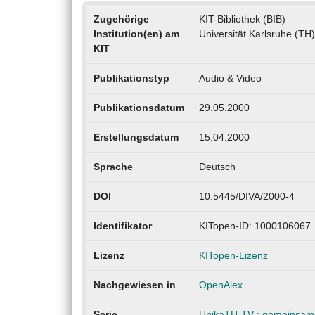
Zugehörige
KIT-Bibliothek (BIB)
Institution(en) am
Universität Karlsruhe (TH)
KIT
Publikationstyp
Audio & Video
Publikationsdatum
29.05.2000
Erstellungsdatum
15.04.2000
Sprache
Deutsch
DOI
10.5445/DIVA/2000-4
Identifikator
KITopen-ID: 1000106067
Lizenz
KITopen-Lizenz
Nachgewiesen in
OpenAlex
Serie
UnikaTH-TV : gemeinsame