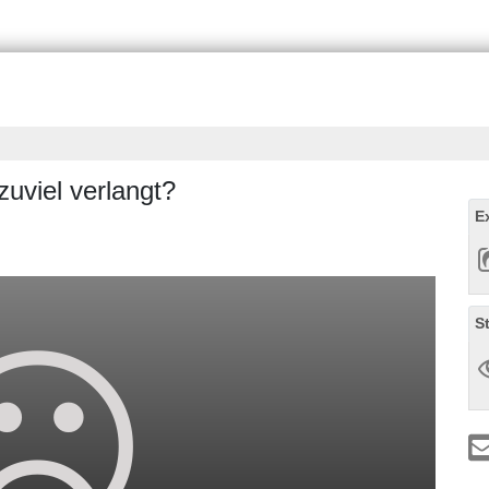
zuviel verlangt?
E
S