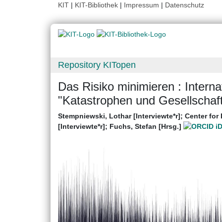
KIT
|
KIT-Bibliothek
|
Impressum
|
Datenschutz
Repository KITopen
Das Risiko minimieren : Inter
"Katastrophen und Gesellschaft
Stempniewski, Lothar [Interviewte*r]
;
Center for
[Interviewte*r]
;
Fuchs, Stefan [Hrsg.]