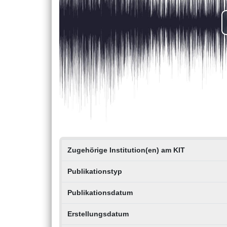
Zugehörige Institution(en) am KIT
Publikationstyp
Publikationsdatum
Erstellungsdatum