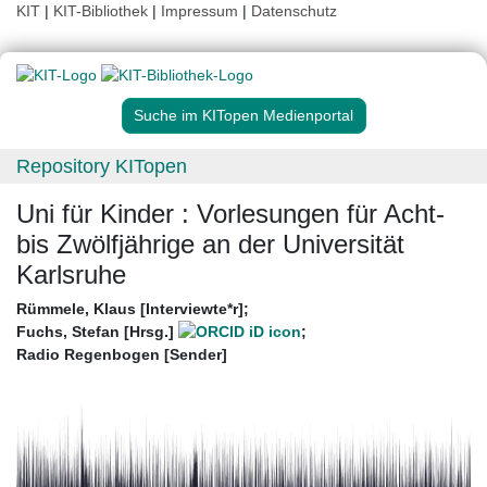
KIT
|
KIT-Bibliothek
|
Impressum
|
Datenschutz
Suche im KITopen Medienportal
Repository KITopen
Uni für Kinder : Vorlesungen für Acht-
bis Zwölfjährige an der Universität
Karlsruhe
Rümmele, Klaus [Interviewte*r]
;
Fuchs, Stefan [Hrsg.]
;
Radio Regenbogen [Sender]