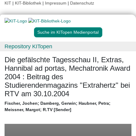
KIT
|
KIT-Bibliothek
|
Impressum
|
Datenschutz
Suche im KITopen Medienportal
Repository KITopen
Die gefälschte Tagesschau II, Extras,
Hannibal ad portas, Mechatronik Award
2004 : Beitrag des
Studierendenmagazins "Extrahertz" bei
RTV am 30.10.2004
Fischer, Jochen
;
Damberg, Gerwin
;
Haubner, Petra
;
Meissner, Margot
;
R.TV [Sender]