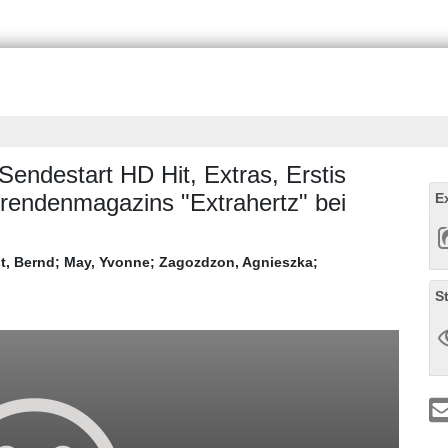
Sendestart HD Hit, Extras, Erstis
ierendenmagazins "Extrahertz" bei
E
t, Bernd
;
May, Yvonne
;
Zagozdzon, Agnieszka
;
S