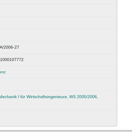
A/2006-27
 1000107772
enz
Mechanik I für Wirtschaftsingenieure, WS 2005/2006,