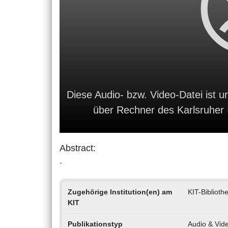
Diese Audio- bzw. Video-Datei ist ur
über Rechner des Karlsruher In
Abstract:
-
Zugehörige Institution(en) am
KIT-Biblioth
KIT
Publikationstyp
Audio & Vid