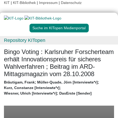
KIT
|
KIT-Bibliothek
|
Impressum
|
Datenschutz
Suche im KITopen Medienportal
Repository KITopen
Bingo Voting : Karlsruher Forscherteam
erhält Innovationspreis für sicheres
Wahlverfahren ; Beitrag im ARD-
Mittagsmagazin vom 28.10.2008
Bräutigam, Frank
;
Müller-Quade, Jörn [Interviewte*r]
;
Kurz, Constanze [Interviewte*r]
;
Wiesner, Ulrich [Interviewte*r]
;
DasErste [Sender]