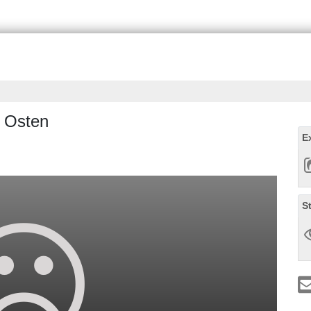
n Osten
E
S