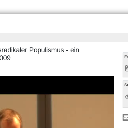
radikaler Populismus - ein
2009
E
S