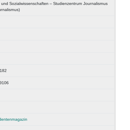
s- und Sozialwissenschaften – Studienzentrum Journalismus
urnalismus)
-182
09106
udentenmagazin