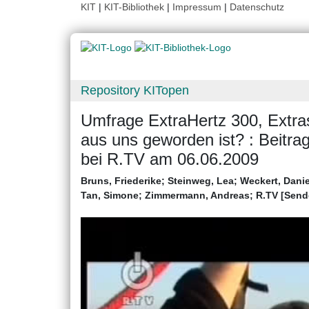
KIT
|
KIT-Bibliothek
|
Impressum
|
Datenschutz
Repository KITopen
Umfrage ExtraHertz 300, Extr
aus uns geworden ist? : Beitra
bei R.TV am 06.06.2009
Bruns, Friederike
;
Steinweg, Lea
;
Weckert, Danie
Tan, Simone
;
Zimmermann, Andreas
;
R.TV [Send