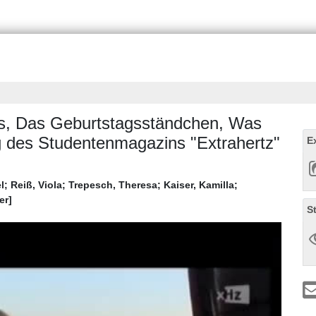
as, Das Geburtstagsständchen, Was
g des Studentenmagazins "Extrahertz"
E
l
;
Reiß, Viola
;
Trepesch, Theresa
;
Kaiser, Kamilla
;
er]
S