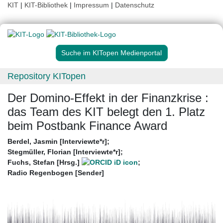
KIT
|
KIT-Bibliothek
|
Impressum
|
Datenschutz
Suche im KITopen Medienportal
Repository KITopen
Der Domino-Effekt in der Finanzkrise :
das Team des KIT belegt den 1. Platz
beim Postbank Finance Award
Berdel, Jasmin [Interviewte*r]
;
Stegmüller, Florian [Interviewte*r]
;
Fuchs, Stefan [Hrsg.]
;
Radio Regenbogen [Sender]