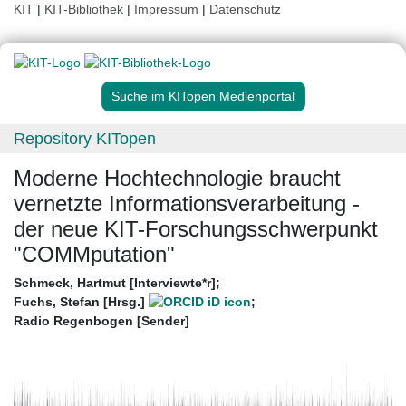
KIT
|
KIT-Bibliothek
|
Impressum
|
Datenschutz
Suche im KITopen Medienportal
Repository KITopen
Moderne Hochtechnologie braucht
vernetzte Informationsverarbeitung -
der neue KIT-Forschungsschwerpunkt
"COMMputation"
Schmeck, Hartmut [Interviewte*r]
;
Fuchs, Stefan [Hrsg.]
;
Radio Regenbogen [Sender]