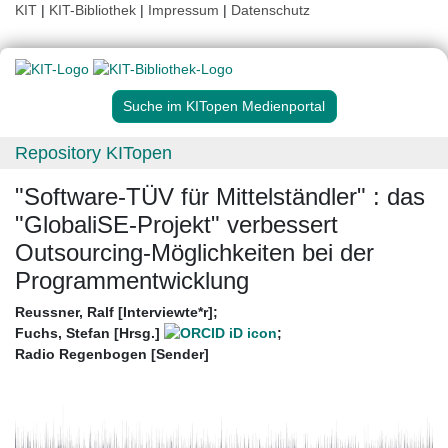
KIT
|
KIT-Bibliothek
|
Impressum
|
Datenschutz
Suche im KITopen Medienportal
Repository KITopen
"Software-TÜV für Mittelständler" : das
"GlobaliSE-Projekt" verbessert
Outsourcing-Möglichkeiten bei der
Programmentwicklung
Reussner, Ralf [Interviewte*r]
;
Fuchs, Stefan [Hrsg.]
;
Radio Regenbogen [Sender]