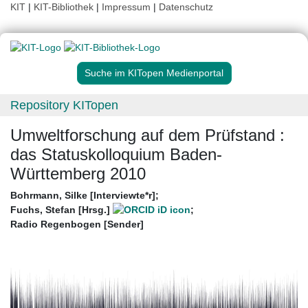
KIT
|
KIT-Bibliothek
|
Impressum
|
Datenschutz
Suche im KITopen Medienportal
Repository KITopen
Umweltforschung auf dem Prüfstand :
das Statuskolloquium Baden-
Württemberg 2010
Bohrmann, Silke [Interviewte*r]
;
Fuchs, Stefan [Hrsg.]
;
Radio Regenbogen [Sender]