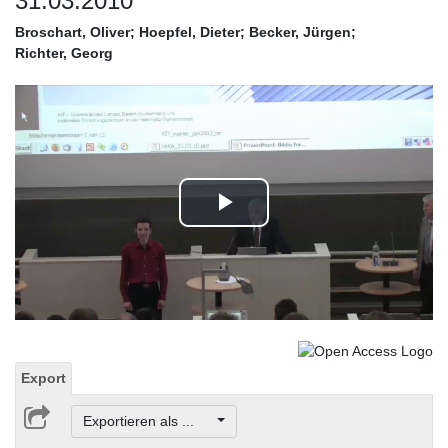
31.03.2010
Broschart, Oliver
;
Hoepfel, Dieter
;
Becker, Jürgen
;
Richter, Georg
Play
Video
Export
Exportieren als ...