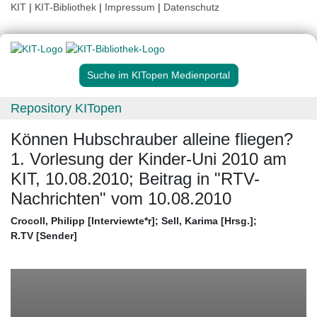
KIT
|
KIT-Bibliothek
|
Impressum
|
Datenschutz
Suche im KITopen Medienportal
Repository KITopen
Können Hubschrauber alleine fliegen?
1. Vorlesung der Kinder-Uni 2010 am
KIT, 10.08.2010; Beitrag in "RTV-
Nachrichten" vom 10.08.2010
Crocoll, Philipp [Interviewte*r]
;
Sell, Karima [Hrsg.]
;
R.TV [Sender]