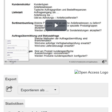
Play
Video
Export
Exportieren als ...
Statistiken