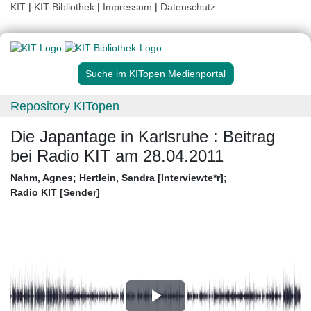
KIT
|
KIT-Bibliothek
|
Impressum
|
Datenschutz
Suche im KITopen Medienportal
Repository KITopen
Die Japantage in Karlsruhe : Beitrag
bei Radio KIT am 28.04.2011
Nahm, Agnes
;
Hertlein, Sandra [Interviewte*r]
;
Radio KIT [Sender]