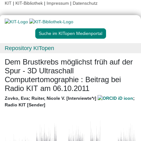
KIT
|
KIT-Bibliothek
|
Impressum
|
Datenschutz
Suche im KITopen Medienportal
Repository KITopen
Dem Brustkrebs möglichst früh auf der
Spur - 3D Ultraschall
Computertomographie : Beitrag bei
Radio KIT am 06.10.2011
Zovko, Eva
;
Ruiter, Nicole V. [Interviewte*r]
;
Radio KIT [Sender]