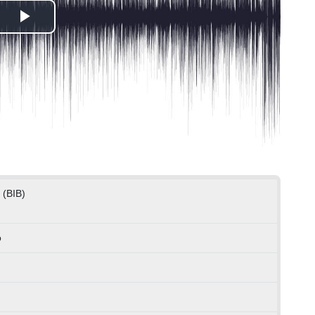
Play
Video
 (BIB)
o