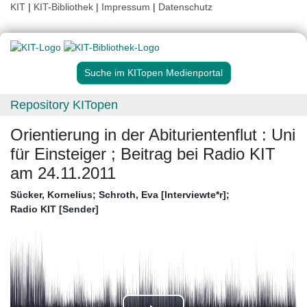
KIT
|
KIT-Bibliothek
|
Impressum
|
Datenschutz
Suche im KITopen Medienportal
Repository KITopen
Orientierung in der Abiturientenflut : Uni
für Einsteiger ; Beitrag bei Radio KIT
am 24.11.2011
Sücker, Kornelius
;
Schroth, Eva [Interviewte*r]
;
Radio KIT [Sender]