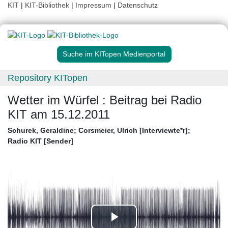
KIT
|
KIT-Bibliothek
|
Impressum
|
Datenschutz
Suche im KITopen Medienportal
Repository KITopen
Wetter im Würfel : Beitrag bei Radio
KIT am 15.12.2011
Schurek, Geraldine
;
Corsmeier, Ulrich [Interviewte*r]
;
Radio KIT [Sender]