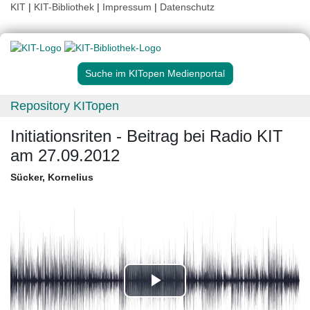
KIT
|
KIT-Bibliothek
|
Impressum
|
Datenschutz
Suche im KITopen Medienportal
Repository KITopen
Initiationsriten - Beitrag bei Radio KIT
am 27.09.2012
Sücker, Kornelius
Play