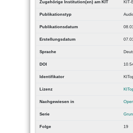
Zugehörige Institution(en) am KIT
KIT-B
Publikationstyp
Audi
Publikationsdatum
08.0
Erstellungsdatum
07.0
Sprache
Deut
DOI
10.5
Identifikator
KITo
Lizenz
KITo
Nachgewiesen in
Open
Serie
Grun
Folge
19