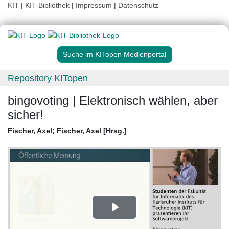
KIT
|
KIT-Bibliothek
|
Impressum
|
Datenschutz
Suche im KITopen Medienportal
Repository KITopen
bingovoting | Elektronisch wählen, aber
sicher!
Fischer, Axel
;
Fischer, Axel [Hrsg.]
Play