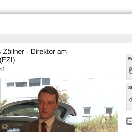
s Zöllner - Direktor am
(FZI)
E
g.]
S