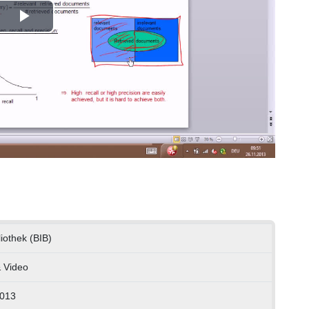
Play
Video
liothek (BIB)
 Video
2013