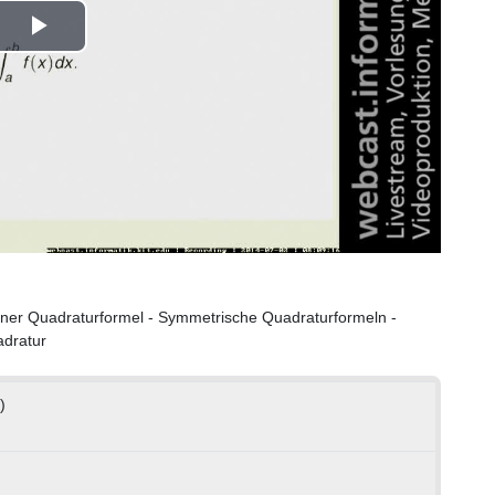
Play
Video
einer Quadraturformel - Symmetrische Quadraturformeln -
adratur
)