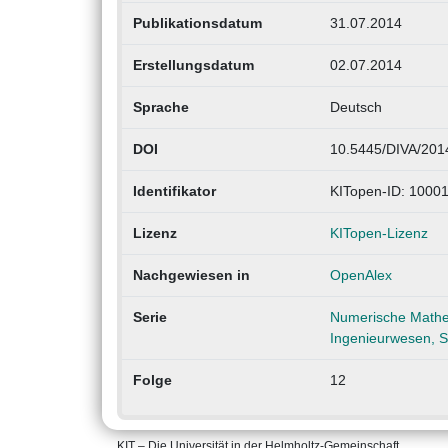
Publikationsdatum
31.07.2014
Erstellungsdatum
02.07.2014
Sprache
Deutsch
DOI
10.5445/DIVA/201
Identifikator
KITopen-ID: 1000
Lizenz
KITopen-Lizenz
Nachgewiesen in
OpenAlex
Serie
Numerische Mathem
Ingenieurwesen, S
Folge
12
KIT – Die Universität in der Helmholtz-Gemeinschaft