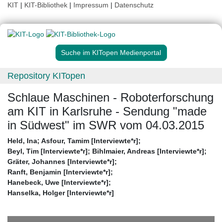
KIT
|
KIT-Bibliothek
|
Impressum
|
Datenschutz
Suche im KITopen Medienportal
Repository KITopen
Schlaue Maschinen - Roboterforschung
am KIT in Karlsruhe - Sendung "made
in Südwest" im SWR vom 04.03.2015
Held, Ina
;
Asfour, Tamim [Interviewte*r]
;
Beyl, Tim [Interviewte*r]
;
Bihlmaier, Andreas [Interviewte*r]
;
Gräter, Johannes [Interviewte*r]
;
Ranft, Benjamin [Interviewte*r]
;
Hanebeck, Uwe [Interviewte*r]
;
Hanselka, Holger [Interviewte*r]