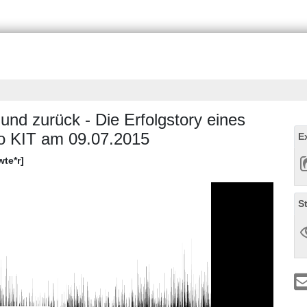
 und zurück - Die Erfolgstory eines
io KIT am 09.07.2015
E
wte*r]
S