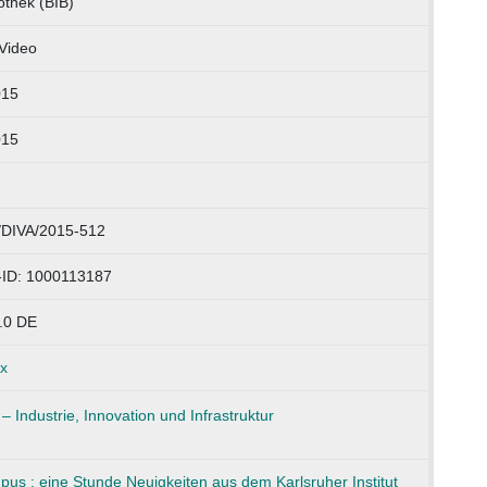
othek (BIB)
Video
015
015
/DIVA/2015-512
-ID: 1000113187
.0 DE
x
us : eine Stunde Neuigkeiten aus dem Karlsruher Institut