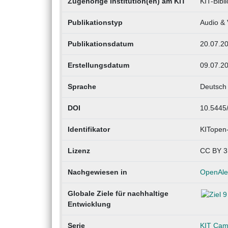
Zugehörige Institution(en) am KIT
KIT-Bibli
Publikationstyp
Audio & 
Publikationsdatum
20.07.2
Erstellungsdatum
09.07.2
Sprache
Deutsch
DOI
10.5445
Identifikator
KITopen
Lizenz
CC BY 3
Nachgewiesen in
OpenAle
Globale Ziele für nachhaltige
Entwicklung
Serie
KIT Camp