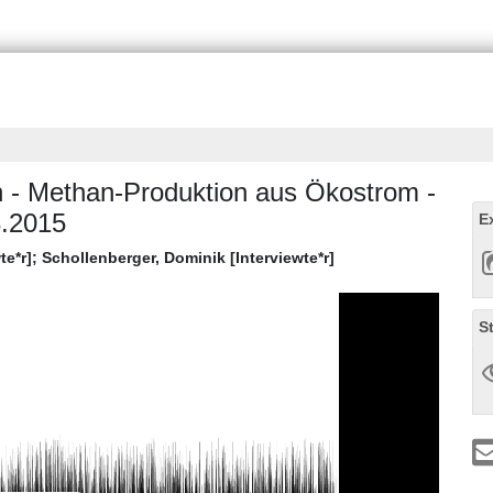
 - Methan-Produktion aus Ökostrom -
8.2015
E
te*r]
;
Schollenberger, Dominik [Interviewte*r]
S