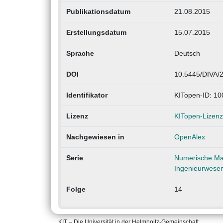
Publikationsdatum
21.08.2015
Erstellungsdatum
15.07.2015
Sprache
Deutsch
DOI
10.5445/DIVA/
Identifikator
KITopen-ID: 1
Lizenz
KITopen-Lizenz
Nachgewiesen in
OpenAlex
Serie
Numerische Mat
Ingenieurwese
Folge
14
KIT – Die Universität in der Helmholtz-Gemeinschaft