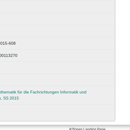
2015-608
000113270
hematik für die Fachrichtungen Informatik und
n, SS 2015
KITopen Landing Page