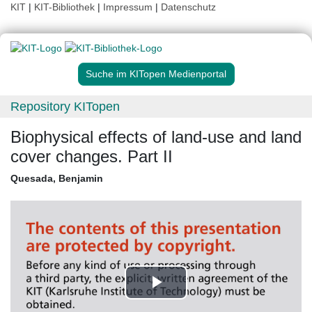
KIT
|
KIT-Bibliothek
|
Impressum
|
Datenschutz
Suche im KITopen Medienportal
Repository KITopen
Biophysical effects of land-use and land
cover changes. Part II
Quesada, Benjamin
Play