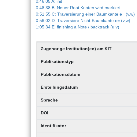
0:46:05 A: init
0:48:38 B: Neuer Root Knoten wird markiert
0:51:55 C: Traversierung einer Baumkante e= (v,w)
0:56:02 D: Traversiere Nicht-Baumkante e= (v,w)
1:05:34 E: finishing a Note / backtrack (u,v)
Zugehörige Institution(en) am KIT
Publikationstyp
Publikationsdatum
Erstellungsdatum
Sprache
DOI
Identifikator