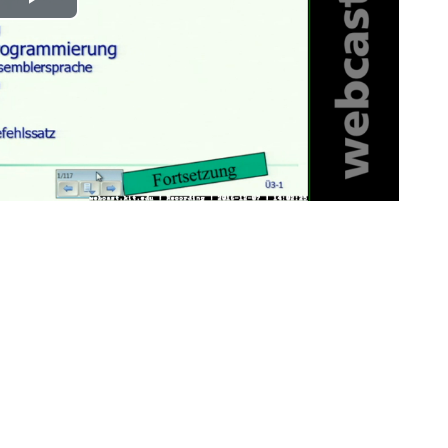
Play
Video