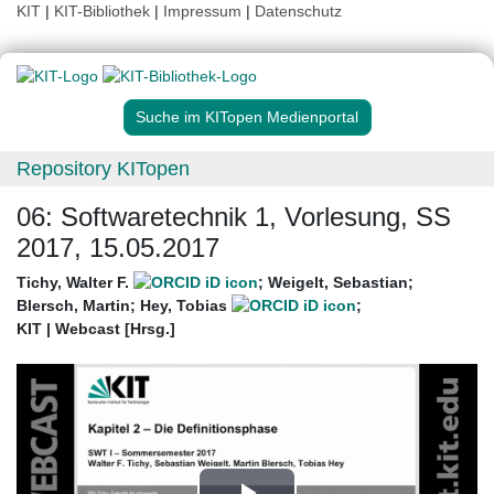
KIT
|
KIT-Bibliothek
|
Impressum
|
Datenschutz
Suche im KITopen Medienportal
Repository KITopen
06: Softwaretechnik 1, Vorlesung, SS
2017, 15.05.2017
Tichy, Walter F.
;
Weigelt, Sebastian
;
Blersch, Martin
;
Hey, Tobias
;
KIT | Webcast [Hrsg.]