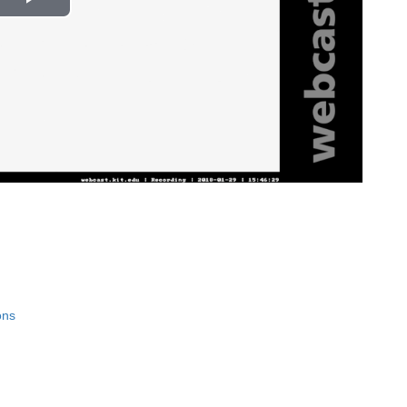
Play
Video
ons