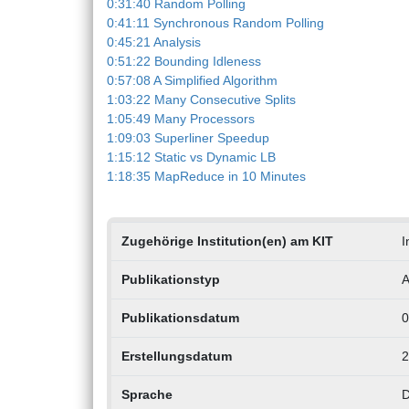
0:31:40 Random Polling
0:41:11 Synchronous Random Polling
0:45:21 Analysis
0:51:22 Bounding Idleness
0:57:08 A Simplified Algorithm
1:03:22 Many Consecutive Splits
1:05:49 Many Processors
1:09:03 Superliner Speedup
1:15:12 Static vs Dynamic LB
1:18:35 MapReduce in 10 Minutes
Zugehörige Institution(en) am KIT
I
Publikationstyp
A
Publikationsdatum
0
Erstellungsdatum
2
Sprache
D