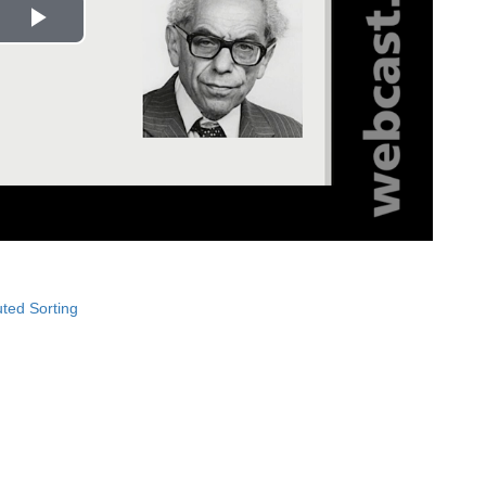
Play
Video
uted Sorting