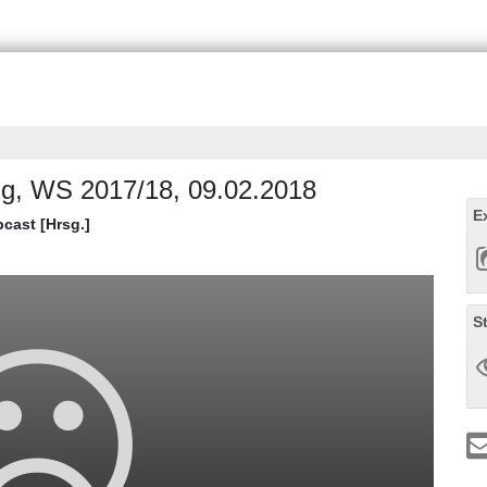
ng, WS 2017/18, 09.02.2018
E
bcast [Hrsg.]
S